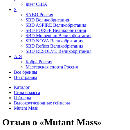
Inzer
США
S
SABO
Россия
SBD
Великобритания
SBD ASPIRE
Великобритания
SBD FORGE
Великобритания
SBD Momentum
Великобритания
SBD NOVA
Великобритания
SBD Reflect
Великобритания
SBD RESOLVE
Великобритания
А-Я
Кобра
Россия
Мастерская спорта
Россия
Все бренды
По странам
Каталог
Сила и масса
Гейнеры
Высокоуглеводные гейнеры
Mutant Mass
Отзыв о «Mutant Mass»