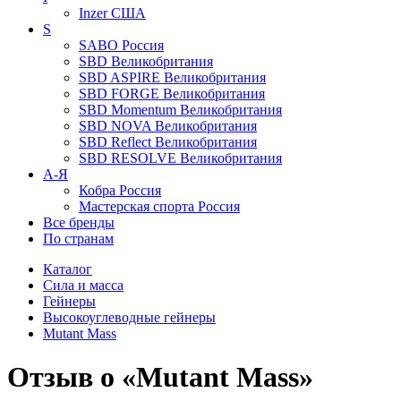
Inzer
США
S
SABO
Россия
SBD
Великобритания
SBD ASPIRE
Великобритания
SBD FORGE
Великобритания
SBD Momentum
Великобритания
SBD NOVA
Великобритания
SBD Reflect
Великобритания
SBD RESOLVE
Великобритания
А-Я
Кобра
Россия
Мастерская спорта
Россия
Все бренды
По странам
Каталог
Сила и масса
Гейнеры
Высокоуглеводные гейнеры
Mutant Mass
Отзыв о «Mutant Mass»