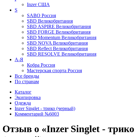
Inzer
США
S
SABO
Россия
SBD
Великобритания
SBD ASPIRE
Великобритания
SBD FORGE
Великобритания
SBD Momentum
Великобритания
SBD NOVA
Великобритания
SBD Reflect
Великобритания
SBD RESOLVE
Великобритания
А-Я
Кобра
Россия
Мастерская спорта
Россия
Все бренды
По странам
Каталог
Экипировка
Одежда
Inzer Singlet - трико (черный)
Комментарий №6003
Отзыв о «Inzer Singlet - трико