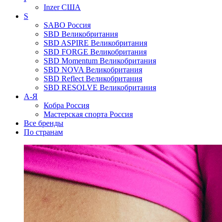
Inzer
США
S
SABO
Россия
SBD
Великобритания
SBD ASPIRE
Великобритания
SBD FORGE
Великобритания
SBD Momentum
Великобритания
SBD NOVA
Великобритания
SBD Reflect
Великобритания
SBD RESOLVE
Великобритания
А-Я
Кобра
Россия
Мастерская спорта
Россия
Все бренды
По странам