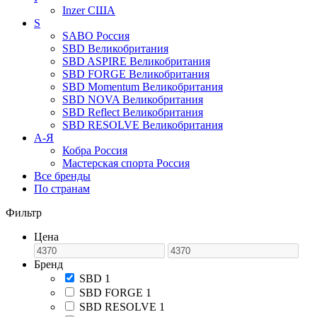
Inzer
США
S
SABO
Россия
SBD
Великобритания
SBD ASPIRE
Великобритания
SBD FORGE
Великобритания
SBD Momentum
Великобритания
SBD NOVA
Великобритания
SBD Reflect
Великобритания
SBD RESOLVE
Великобритания
А-Я
Кобра
Россия
Мастерская спорта
Россия
Все бренды
По странам
Фильтр
Цена
Бренд
SBD
1
SBD FORGE
1
SBD RESOLVE
1