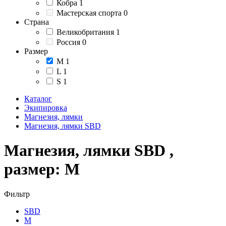
Кобра
1
Мастерская спорта
0
Страна
Великобритания
1
Россия
0
Размер
M
1
L
1
S
1
Каталог
Экипировка
Магнезия, лямки
Магнезия, лямки SBD
Магнезия, лямки SBD ,
размер: M
Фильтр
SBD
M