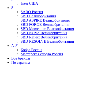
Inzer
США
S
SABO
Россия
SBD
Великобритания
SBD ASPIRE
Великобритания
SBD FORGE
Великобритания
SBD Momentum
Великобритания
SBD NOVA
Великобритания
SBD Reflect
Великобритания
SBD RESOLVE
Великобритания
А-Я
Кобра
Россия
Мастерская спорта
Россия
Все бренды
По странам