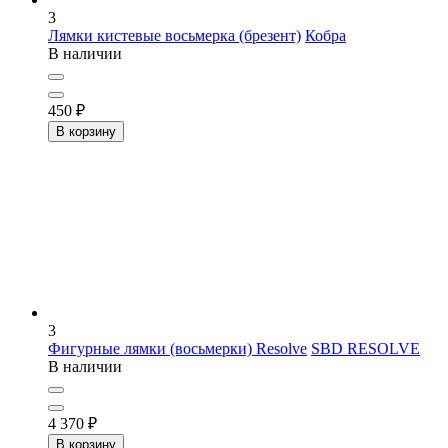
3
Лямки кистевые восьмерка (брезент)
Кобра
В наличии
450
₽
В корзину
3
Фигурные лямки (восьмерки) Resolve
SBD RESOLVE
В наличии
4 370
₽
В корзину