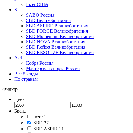
Inzer
США
S
SABO
Россия
SBD
Великобритания
SBD ASPIRE
Великобритания
SBD FORGE
Великобритания
SBD Momentum
Великобритания
SBD NOVA
Великобритания
SBD Reflect
Великобритания
SBD RESOLVE
Великобритания
А-Я
Кобра
Россия
Мастерская спорта
Россия
Все бренды
По странам
Фильтр
Цена
Бренд
Inzer
1
SBD
27
SBD ASPIRE
1