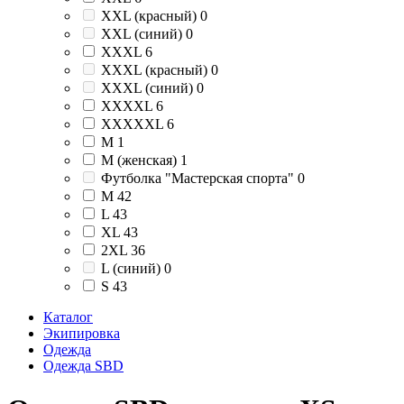
XXL (красный)
0
XXL (синий)
0
XXXL
6
XXXL (красный)
0
XXXL (синий)
0
XXXXL
6
XXXXXL
6
М
1
М (женская)
1
Футболка "Мастерская спорта"
0
M
42
L
43
XL
43
2XL
36
L (синий)
0
S
43
Каталог
Экипировка
Одежда
Одежда SBD