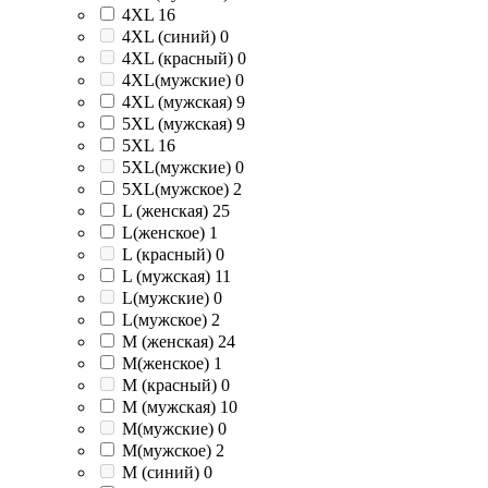
4XL
16
4XL (синий)
0
4XL (красный)
0
4XL(мужские)
0
4XL (мужская)
9
5XL (мужская)
9
5XL
16
5XL(мужские)
0
5XL(мужское)
2
L (женская)
25
L(женское)
1
L (красный)
0
L (мужская)
11
L(мужские)
0
L(мужское)
2
M (женская)
24
M(женское)
1
M (красный)
0
M (мужская)
10
M(мужские)
0
M(мужское)
2
M (синий)
0