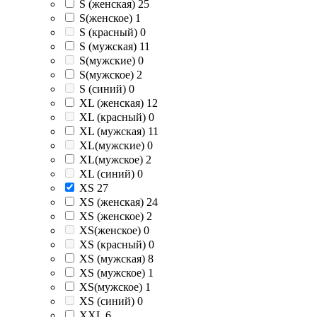
S (женская)
25
S(женское)
1
S (красный)
0
S (мужская)
11
S(мужские)
0
S(мужское)
2
S (синий)
0
XL (женская)
12
XL (красный)
0
XL (мужская)
11
XL(мужские)
0
XL(мужское)
2
XL (синий)
0
XS
27
XS (женская)
24
XS (женское)
2
XS(женское)
0
XS (красный)
0
XS (мужская)
8
XS (мужское)
1
XS(мужское)
1
XS (синий)
0
XXL
6