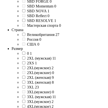
SBD FORGE
0
SBD Momentum
0
SBD NOVA
1
SBD Reflect
0
SBD RESOLVE
1
Мастерская спорта
0
Страна
Великобритания
27
Россия
0
США
0
Размер
0
1
2XL (мужская)
11
2XS
1
2XL(мужское)
2
2XL(мужские)
0
2XL (женская)
9
3XL (женская)
8
3XL
23
3XL(мужские)
0
3XL (мужская)
11
3XL(мужское)
2
4XL(мужское)
2