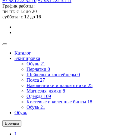
+7 985 222 35 10
+7 985 222 35 11
График работы:
пн-пт: с 12 до 20
суббота: c 12 до 16
Каталог
Экипировка
Обувь
21
Перчатки
0
Шейкеры и контейнеры
0
Пояса
27
Наколенники и налокотники
25
Магнезия, лямки
8
Одежда
109
Кистевые и коленные бинты
18
Обувь
21
Обувь
Бренды
I