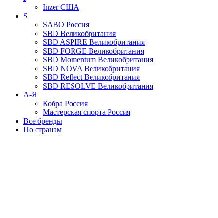
Inzer
США
S
SABO
Россия
SBD
Великобритания
SBD ASPIRE
Великобритания
SBD FORGE
Великобритания
SBD Momentum
Великобритания
SBD NOVA
Великобритания
SBD Reflect
Великобритания
SBD RESOLVE
Великобритания
А-Я
Кобра
Россия
Мастерская спорта
Россия
Все бренды
По странам