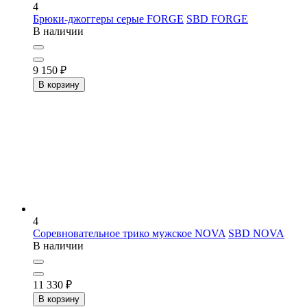
4
Брюки-джоггеры серые FORGE
SBD FORGE
В наличии
9 150
₽
В корзину
4
Соревновательное трико мужское NOVA
SBD NOVA
В наличии
11 330
₽
В корзину