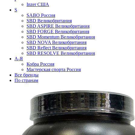
Inzer
США
S
SABO
Россия
SBD
Великобритания
SBD ASPIRE
Великобритания
SBD FORGE
Великобритания
SBD Momentum
Великобритания
SBD NOVA
Великобритания
SBD Reflect
Великобритания
SBD RESOLVE
Великобритания
А-Я
Кобра
Россия
Мастерская спорта
Россия
Все бренды
По странам