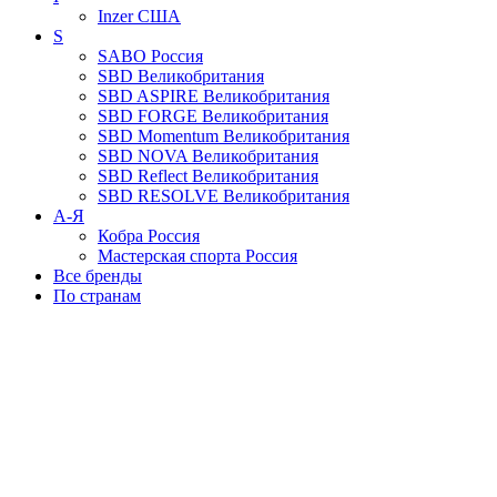
Inzer
США
S
SABO
Россия
SBD
Великобритания
SBD ASPIRE
Великобритания
SBD FORGE
Великобритания
SBD Momentum
Великобритания
SBD NOVA
Великобритания
SBD Reflect
Великобритания
SBD RESOLVE
Великобритания
А-Я
Кобра
Россия
Мастерская спорта
Россия
Все бренды
По странам