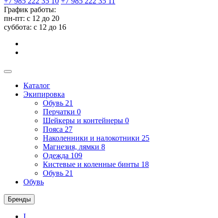
+7 985 222 35 10
+7 985 222 35 11
График работы:
пн-пт: с 12 до 20
суббота: c 12 до 16
Каталог
Экипировка
Обувь
21
Перчатки
0
Шейкеры и контейнеры
0
Пояса
27
Наколенники и налокотники
25
Магнезия, лямки
8
Одежда
109
Кистевые и коленные бинты
18
Обувь
21
Обувь
Бренды
I