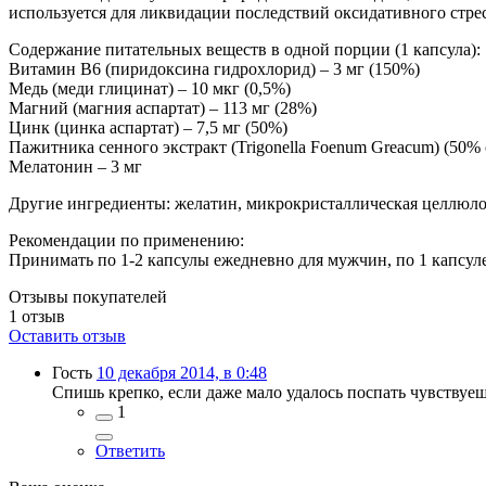
используется для ликвидации последствий оксидативного стрес
Содержание питательных веществ в одной порции (1 капсула):
Витамин B6 (пиридоксина гидрохлорид) – 3 мг (150%)
Медь (меди глицинат) – 10 мкг (0,5%)
Магний (магния аспартат) – 113 мг (28%)
Цинк (цинка аспартат) – 7,5 мг (50%)
Пажитника сенного экстракт (Trigonella Foenum Greacum) (50% 
Мелатонин – 3 мг
Другие ингредиенты: желатин, микрокристаллическая целлюлоз
Рекомендации по применению:
Принимать по 1-2 капсулы ежедневно для мужчин, по 1 капсуле
Отзывы покупателей
1
отзыв
Оставить отзыв
Гость
10 декабря 2014, в 0:48
Спишь крепко, если даже мало удалось поспать чувствуе
1
Ответить