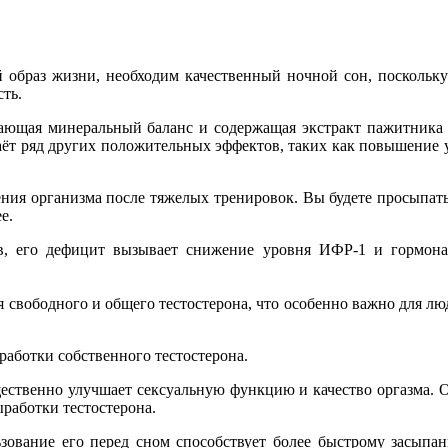
образ жизни, необходим качественный ночной сон, поскольку
ть.
ающая минеральный баланс и содержащая экстракт пажитника 
т ряд других положительных эффектов, таких как повышение ур
ения организма после тяжелых тренировок. Вы будете просыпат
е.
в, его дефицит вызывает снижение уровня ИФР-1 и гормона
свободного и общего тестостерона, что особенно важно для люде
работки собственного тестостерона.
ественно улучшает сексуальную функцию и качество оргазма. 
ыработки тестостерона.
ьзование его перед сном способствует более быстрому засыпа