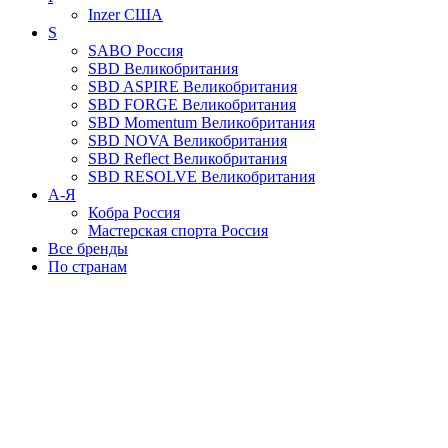
Inzer
США
S
SABO
Россия
SBD
Великобритания
SBD ASPIRE
Великобритания
SBD FORGE
Великобритания
SBD Momentum
Великобритания
SBD NOVA
Великобритания
SBD Reflect
Великобритания
SBD RESOLVE
Великобритания
А-Я
Кобра
Россия
Мастерская спорта
Россия
Все бренды
По странам