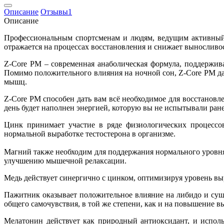
Описание
Отзывы
1
Описание
Профессиональным спортсменам и людям, ведущим активный 
отражается на процессах восстановления и снижает выносливос
Z-Core PM – современная анаболическая формула, поддержив
Помимо положительного влияния на ночной сон, Z-Core PM даё
мышц.
Z-Core PM способен дать вам всё необходимое для восстановл
день будет наполнен энергией, которую вы не испытывали ране
Цинк принимает участие в ряде физиологических процессо
нормальной выработке тестостерона в организме.
Магний также необходим для поддержания нормального уровня 
улучшению мышечной релаксации.
Медь действует синергично с цинком, оптимизируя уровень вы
Пажитник оказывает положительное влияние на либидо и сущ
общего самочувствия, в той же степени, как и на повышение в
Мелатонин действует как природный антиоксидант, и испол