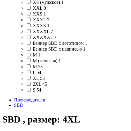
XS (мужское)
1
XXL
8
XXS
1
XXXL
7
XXXS
1
XXXXL
7
XXXXXL
7
Баннер SBD c логотипом
1
Баннер SBD c надписью
1
М
1
М (женская)
1
M
53
L
54
XL
53
2XL
45
S
54
Производители
SBD
SBD , размер: 4XL