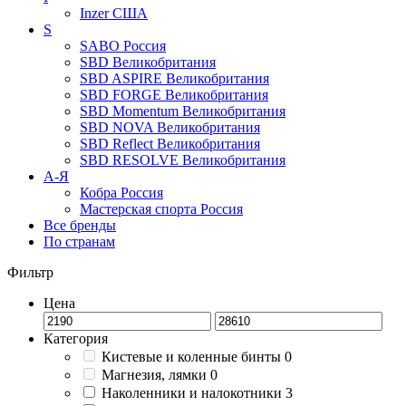
Inzer
США
S
SABO
Россия
SBD
Великобритания
SBD ASPIRE
Великобритания
SBD FORGE
Великобритания
SBD Momentum
Великобритания
SBD NOVA
Великобритания
SBD Reflect
Великобритания
SBD RESOLVE
Великобритания
А-Я
Кобра
Россия
Мастерская спорта
Россия
Все бренды
По странам
Фильтр
Цена
Категория
Кистевые и коленные бинты
0
Магнезия, лямки
0
Наколенники и налокотники
3