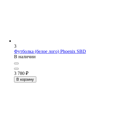
3
Футболка (белое лого) Phoenix
SBD
В наличии
3 780
₽
В корзину